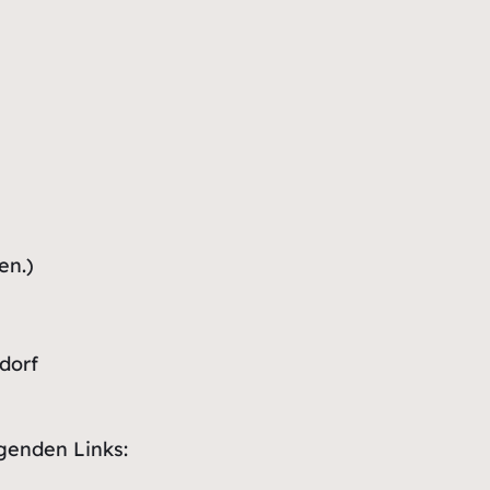
en.)
dorf
genden Links: